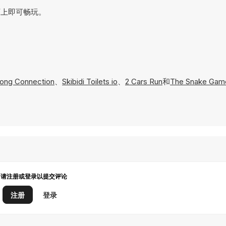
在网页上即可畅玩。
jong Connection
、
Skibidi Toilets io
、
2 Cars Run
和
The Snake Gam
请注册或登录以提交评论
注册
登录