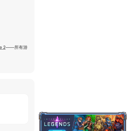
e 2
——所有游