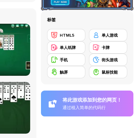
标签
HTML5
单人游戏
单人纸牌
卡牌
手机
街头游戏
触屏
鼠标技能
将此游戏添加到您的网页！
通过植入简单的代码行