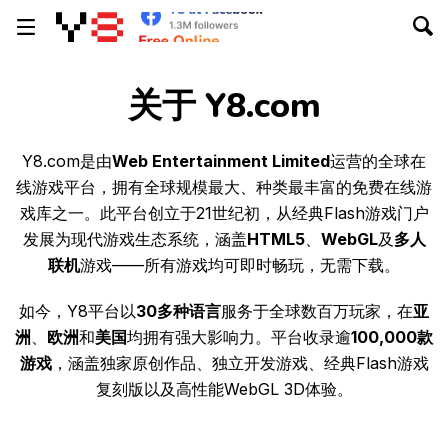
关于 Y8.com
Y8.com是由
Web Entertainment Limited
运营的全球在
线游戏平台，拥有全球规模最大、种类最丰富的免费在线游
戏库之一。此平台创立于21世纪初，从经典Flash游戏门户
发展为现代游戏生态系统，涵盖
HTML5
、
WebGL
及
多人
联机
游戏——所有游戏均可即时畅玩，无需下载。
如今，Y8平台以
30多种语言
服务于全球数百万玩家，在
亚
洲
、
欧洲
和
美国
均拥有强大影响力。平台收录逾
100,000款
游戏
，涵盖独家原创作品、独立开发游戏、经典Flash游戏
复刻版以及高性能WebGL 3D体验。