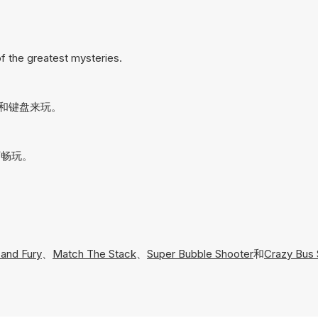
f the greatest mysteries.
鼠标和键盘来玩。
可畅玩。
 and Fury
、
Match The Stack
、
Super Bubble Shooter
和
Crazy Bus 