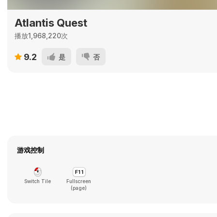
Atlantis Quest
播放1,968,220次
9.2
是
否
游戏控制
Switch Tile
Fullscreen
(page)