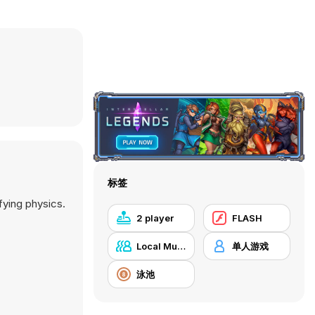
标签
fying physics.
2 player
FLASH
Local Multiplayer
单人游戏
泳池