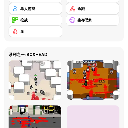
单人游戏
杀戮
枪战
生存恐怖
血
系列之一: BOXHEAD