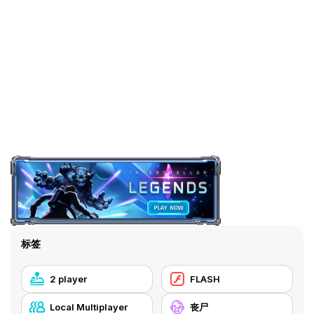
标签
2 player
FLASH
Local Multiplayer
丧尸