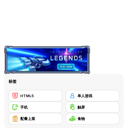
标签
HTML5
单人游戏
手机
触屏
配餐上菜
食物