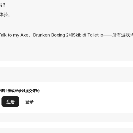
o吗？
浸式体验。
Talk to my Axe
、
Drunken Boxing 2
和
Skibidi Toilet io
——所有游戏均
请注册或登录以提交评论
注册
登录