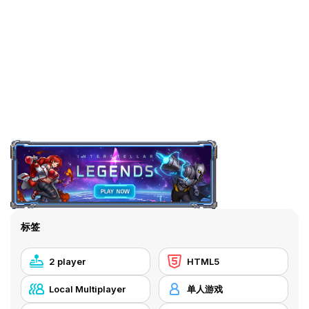
标签
2 player
HTML5
Local Multiplayer
单人游戏