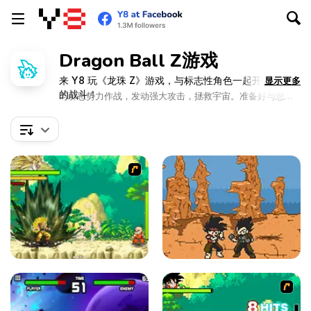
Dragon Ball Z游戏
来 Y8 玩《龙珠 Z》游戏，与标志性角色一起开启史诗级
显示更多
的战斗！
与邪恶势力作战，发动强大攻击，拯救宇宙。准备好与您最
喜爱的角色一起并肩作战吧！