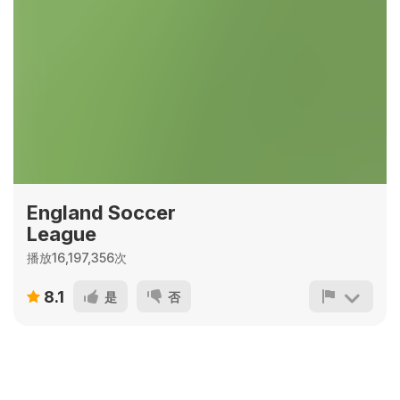
England Soccer
League
播放16,197,356次
8.1
是
否