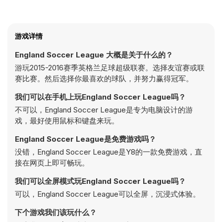
游戏详情
England Soccer League 大概是关于什么的？
游玩2015-2016赛季英格兰足球超级联赛。选择友谊赛或联
赛比赛。然后选择你最喜欢的球队，并努力赢得冠军。
我们可以在手机上玩England Soccer League吗？
不可以，England Soccer League是专为电脑设计的游
戏，最好使用鼠标和键盘来玩。
England Soccer League是免费游戏吗？
没错，England Soccer League是Y8的一款免费游戏，直
接在网页上即可畅玩。
我们可以全屏模式玩England Soccer League吗？
可以，England Soccer League可以全屏，沉浸式体验。
下个游戏我们该玩什么？