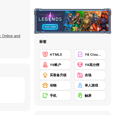
 Online and
标签
HTML5
Y8 Cloud Save
Y8帐户
Y8高分榜
买装备升级
农场
动物
单人游戏
手机
触屏