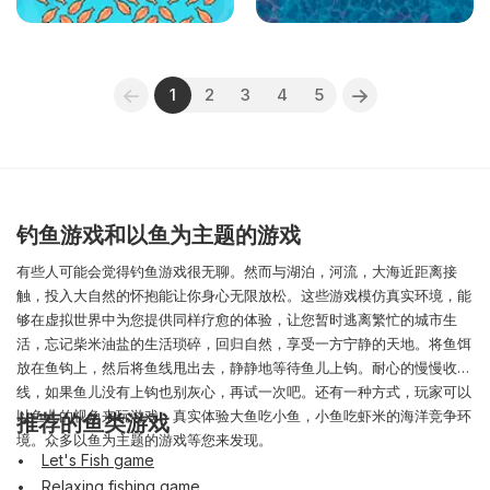
1
2
3
4
5
钓鱼游戏和以鱼为主题的游戏
有些人可能会觉得钓鱼游戏很无聊。然而与湖泊，河流，大海近距离接
触，投入大自然的怀抱能让你身心无限放松。这些游戏模仿真实环境，能
够在虚拟世界中为您提供同样疗愈的体验，让您暂时逃离繁忙的城市生
活，忘记柴米油盐的生活琐碎，回归自然，享受一方宁静的天地。将鱼饵
放在鱼钩上，然后将鱼线甩出去，静静地等待鱼儿上钩。耐心的慢慢收
线，如果鱼儿没有上钩也别灰心，再试一次吧。还有一种方式，玩家可以
以鱼儿的视角来玩游戏，真实体验大鱼吃小鱼，小鱼吃虾米的海洋竞争环
推荐的鱼类游戏
境。众多以鱼为主题的游戏等您来发现。
Let's Fish game
Relaxing fishing game