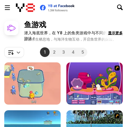
鱼游戏
潜入海底世界，在 Y8 上的鱼类游戏中与不同的鱼一起
显示更多
游泳！
探索水生栖息地，与海洋生物互动，开启鱼世界的探险。
1
2
3
4
5