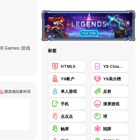
 Games 游戏
标签
HTML5
Y8 Cloud Save
Y8帐户
Y8高分榜
单人游戏
反射
论坛
跟其他玩家对话
手机
滚屏游戏
点点点
球
触屏
陷阱