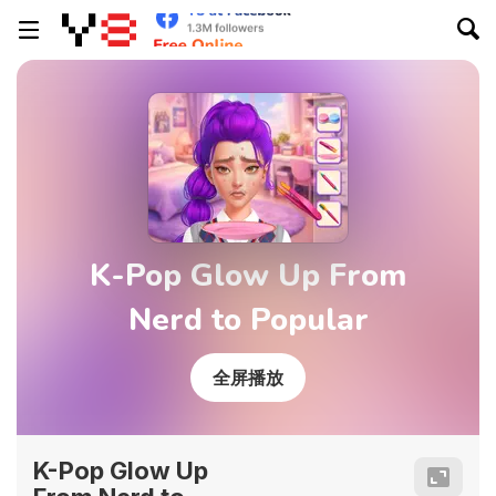
K-Pop Glow Up From
Nerd to Popular
全屏播放
K-Pop Glow Up