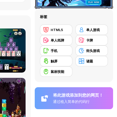
标签
HTML5
单人游戏
单人纸牌
卡牌
手机
街头游戏
触屏
谜题
鼠标技能
将此游戏添加到您的网页！
通过植入简单的代码行