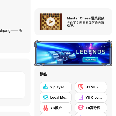
Master Chess通关视频
卡住了？来看看如何通关游
戏吧。
ahjong
——所
标签
2 player
HTML5
Local Multiplayer
Y8 Cloud Save
Y8帐户
Y8高分榜