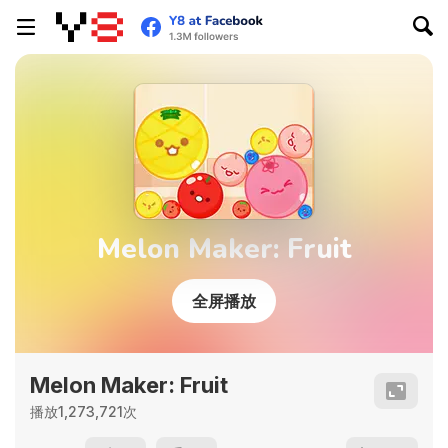
Melon Maker: Fruit
全屏播放
Melon Maker: Fruit
播放1,273,721次