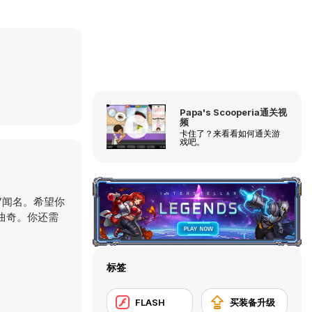
Papa's Scooperia通关视
频
卡住了？来看看如何通关游
戏吧。
戏”闻名。希望你
曲奇。你还需
标签
FLASH
买装备升级