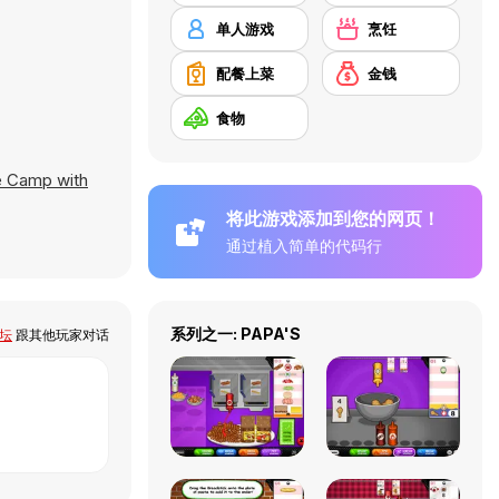
单人游戏
烹饪
配餐上菜
金钱
食物
e Camp with
将此游戏添加到您的网页！
通过植入简单的代码行
系列之一: PAPA'S
论坛
跟其他玩家对话