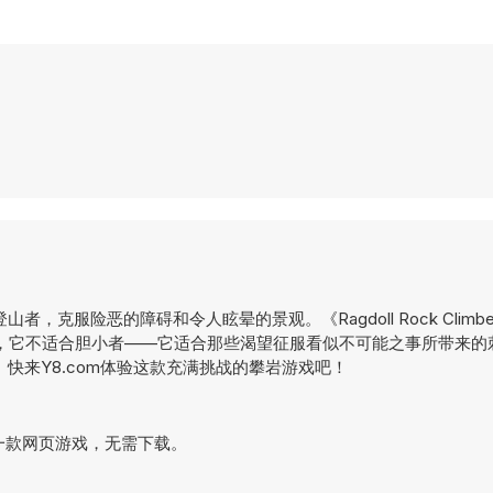
克服险恶的障碍和令人眩晕的景观。《Ragdoll Rock Climb
山游戏，它不适合胆小者——它适合那些渴望征服看似不可能之事所带来
快来Y8.com体验这款充满挑战的攀岩游戏吧！
。这是一款网页游戏，无需下载。