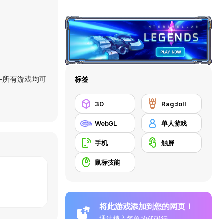
—所有游戏均可
标签
3D
Ragdoll
WebGL
单人游戏
手机
触屏
鼠标技能
将此游戏添加到您的网页！
通过植入简单的代码行