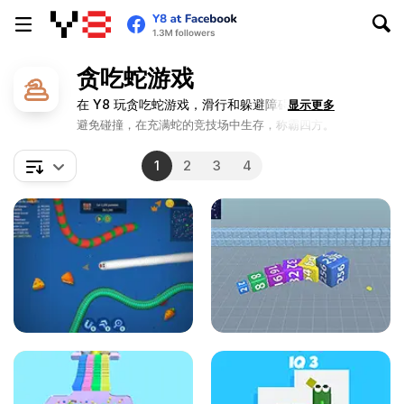
贪吃蛇游戏
在 Y8 玩贪吃蛇游戏，滑行和躲避障碍！
显示更多
避免碰撞，在充满蛇的竞技场中生存，称霸四方。
1
2
3
4