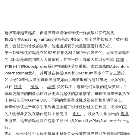
超级英雄越来越多，但是没有谁能像蜘蛛侠一样灵敏和变幻莫测。
1962年在Amazing Fantasy漫画杂志刊登后，整个世界都知道了彼得·帕
克，也就是蜘蛛侠的故事。他迅速虏获了大批漫画爱好者的心。
第一款蜘蛛侠游戏是在1982年在雅达利 2600平台发布的。玩家在游戏中
炸弹
的目标就是攀爬到摩天大厦顶端，并在一路上释放人质以及拆除
。
在1984年的Questprobe系列中蜘蛛侠受到重视。这款游戏由Adventure
International发布，并可以在包括DOS和Spectrum等多个平台上运行。
21世纪90年代大量的蜘蛛侠游戏如雨后春笋般霸占游戏市场。玩家们可
格斗
清版
动作
以在
，
，
类游戏中，选择他们喜欢的超级英雄，并
体验更精致的图像品质以及更跌宕起伏的故事情节。蜘蛛侠游戏被囊括在
了包括任天堂Game Boy，不同的世嘉游戏机以及台机和其他平台上。
神奇蜘蛛侠之千年杀手系列再度掀起了蜘蛛侠粉丝的狂热度。彼得·帕克
街机
教育
的人物形象多次在动作游戏中被使用，
， 以及为儿童推出的
类游戏。这些游戏可以在包括了行业巨头Xbox以及PlayStation平台上运
行。
现在，蜘蛛侠这个人物变得越来越受公众欢迎而且已经成为最受崇拜和辨