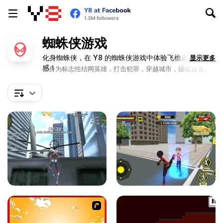
蜘蛛侠游戏
化身蜘蛛侠，在 Y8 的蜘蛛侠游戏中体验飞檐走壁的快
显示更多
感！
变身为标志性结网英雄，打击犯罪，穿越城市，拯救世界。