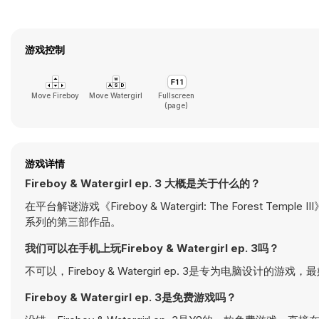
游戏控制
Move Fireboy
Move Watergirl
Fullscreen
(page)
游戏详情
Fireboy & Watergirl ep. 3 大概是关于什么的？
在平台解谜游戏《Fireboy & Watergirl: The Fore
系列的第三部作品。
我们可以在手机上玩Fireboy & Watergirl ep. 3吗？
不可以，Fireboy & Watergirl ep. 3是专为电脑设计的
Fireboy & Watergirl ep. 3是免费游戏吗？