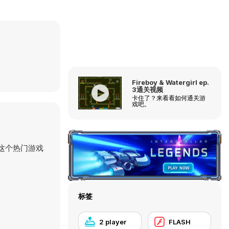
Fireboy & Watergirl ep.
3通关视频
卡住了？来看看如何通关游
戏吧。
这是这个热门游戏
标签
2 player
FLASH