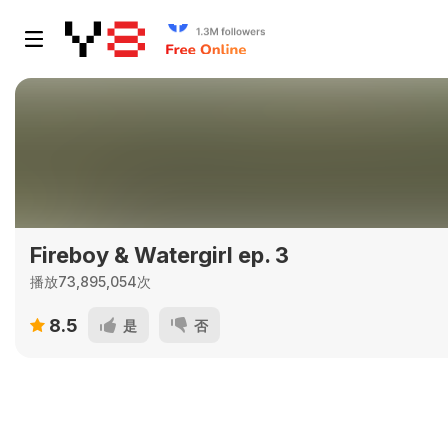
Fireboy & Watergirl ep. 3
播放73,895,054次
8.5
是
否