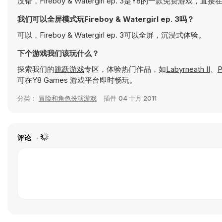
没错，Fireboy & Watergirl ep. 3是Y8的一款免费游戏
我们可以全屏模式玩Fireboy & Watergirl ep. 3吗？
可以，Fireboy & Watergirl ep. 3可以全屏，沉浸式体验。
下个游戏我们该玩什么？
探索我们的
跳跃游戏
专区，体验热门作品，如
Labyrneath II
、
P
可在Y8 Games 游戏平台即时畅玩。
分类：
冒险和角色扮演游戏
插件
04 十月 2011
评论