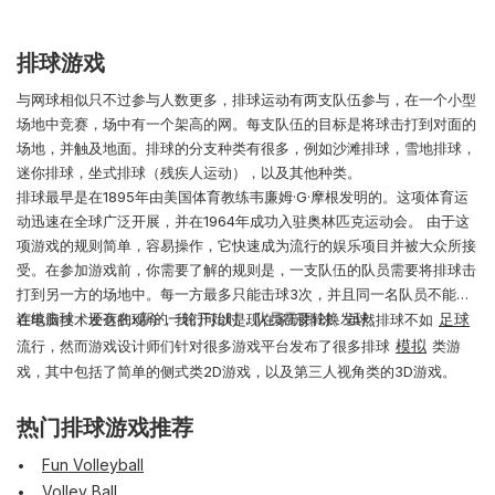
排球游戏
与网球相似只不过参与人数更多，排球运动有两支队伍参与，在一个小型
场地中竞赛，场中有一个架高的网。每支队伍的目标是将球击打到对面的
场地，并触及地面。排球的分支种类有很多，例如沙滩排球，雪地排球，
迷你排球，坐式排球（残疾人运动），以及其他种类。
排球最早是在1895年由美国体育教练韦廉姆·G·摩根发明的。这项体育运
动迅速在全球广泛开展，并在1964年成功入驻奥林匹克运动会。 由于这
项游戏的规则简单，容易操作，它快速成为流行的娱乐项目并被大众所接
受。在参加游戏前，你需要了解的规则是，一支队伍的队员需要将排球击
打到另一方的场地中。每一方最多只能击球3次，并且同一名队员不能够
连续击球，还有在x新的一轮开始时，队员需要轮换发球。
足球
在电脑技术发达的现今，我们可以是现在家玩排球。虽然排球不如
模拟
流行，然而游戏设计师们针对很多游戏平台发布了很多排球
类游
戏，其中包括了简单的侧式类2D游戏，以及第三人视角类的3D游戏。
热门排球游戏推荐
Fun Volleyball
Volley Ball