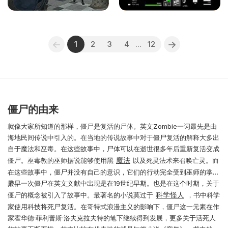
1
2
3
4
...
12
僵尸的由来
就像大家所知道的那样，僵尸是复活的尸体。英文Zombie一词最先是由
海地民间传说中引入的。在当地的传说故事中对于僵尸复活的解释大多出
自于魔法和巫毒。在这些故事中，尸体可以在逝世很多年后重新复活变成
魔法
僵尸。巫毒教的巫师据说能够使用黑
以及死灵法术来召唤亡灵。而
在这些故事中，僵尸并没有自己的意识，它们的行动完全受到巫师的掌
控。
最早一次僵尸在英文文献中出现是在19世纪早期。也是在这个时期，关于
科学怪人
僵尸的概念被引入了故事中。最著名的小说莫过于
，书中科学
家使用科技将死尸复活。在哥特式浪漫主义的影响下，僵尸这一元素在作
家霍华德·菲利普斯·洛夫克拉夫特的笔下继续得到发展，更多关于活死人