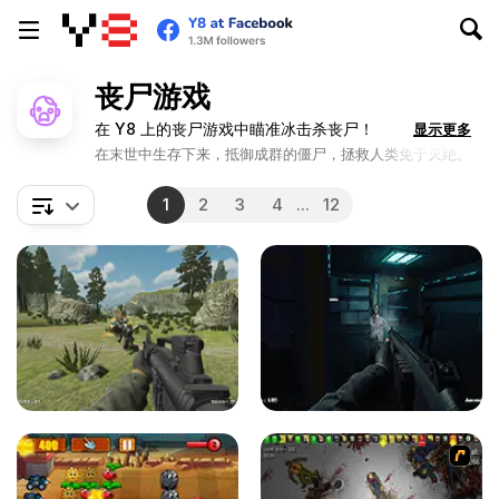
丧尸游戏
在 Y8 上的丧尸游戏中瞄准冰击杀丧尸！
显示更多
在末世中生存下来，抵御成群的僵尸，拯救人类免于灭绝。
1
2
3
4
...
12