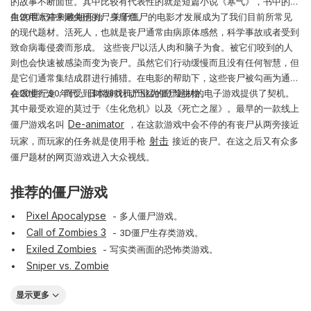
的故事不断面世。其中比较有代表性的就是短篇小说《寒气》，书中的医
生使用冰箱来避免他的尸身腐烂。
自20世纪中到晚期开始，关于僵尸的电影才发展成为了我们目前所常见
的现代题材。活死人，也就是丧尸通常由病原体感然，科学事故或者受到
致命病毒侵袭而形成。 这些丧尸以活人肉和脑子为食。被它们咬到的人
则也会快速被感染而变为丧尸。虽然它们行动缓慢而且没有任何智慧，但
是它们通常集结成群进行捕猎。在电影的帮助下，这些丧尸被勾画为通常
会缓慢行走，而受到刺激时行动迅猛的危险生物。
在20世纪90年代，日本游戏机产业为僵尸题材的电子游戏提供了契机。
其中最受欢迎的莫过于《生化危机》以及《死亡之屋》。最早的一款线上
De-animator
僵尸游戏名叫
，在这款游戏中会不停的有丧尸从两旁接近
射击
玩家，而玩家的任务就是使用手枪
接近的丧尸。在这之后又有众多
僵尸题材的网页游戏进入大众视线。
推荐的僵尸游戏
Pixel Apocalypse
- 多人僵尸游戏。
Call of Zombies 3
- 3D僵尸生存类游戏。
Exiled Zombies
- 写实类画面的恐怖类游戏。
Sniper vs. Zombie
显示更多