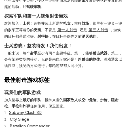
衍生出多个子类型，使这一类型的游戏从只能
射击
发展到包括许多其他有
趣的活动，如
驾驶车辆
。
探索军队和第一人视角射击游戏
欢迎加入，
士兵
！选择并装上所需的
枪支
，前往
战场
，那里有一波又一波
第一人射击
第三人射击
的敌军正等着你的
突袭
。不管是
还是
，游戏
的目标都是瞄准好、
射得快
，在目标击倒你之前
消灭他们
。
士兵游戏：整装待发！我们出发！
一般来说，每个
射手
至少有两个主要特征。第一，能够
射击武器
。第二，
会有某种类型的移动。无论是来自玩家还是可以
射击的物体
。游戏通常以
线性或可预测的方式进行，每轮游戏都大同小异。
最佳射击游戏标签
玩我们的军队游戏
加入世界上
最好的军队
，抵御来袭的
国家敌人
或
空中危险
。
步枪
、
狙击
枪
、
手枪
和
炸弹
任你使用，保卫国家。
Subway Clash 3D
1.
City Siege
2.
Battalion Commander
3.