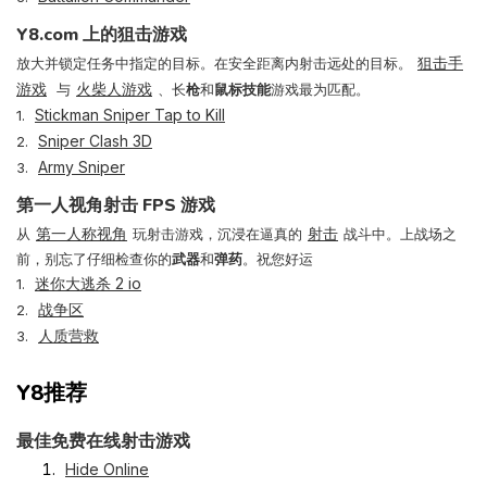
Y8.com 上的狙击游戏
狙击手
放大并锁定任务中指定的目标。在安全距离内射击远处的目标。
游戏
火柴人游戏
与
、长
枪
和
鼠标技能
游戏最为匹配。
Stickman Sniper Tap to Kill
1.
Sniper Clash 3D
2.
Army Sniper
3.
第一人视角射击 FPS 游戏
第一人称视角
射击
从
玩射击游戏，沉浸在逼真的
战斗中。上战场之
前，别忘了仔细检查你的
武器
和
弹药
。祝您好运
迷你大逃杀 2 io
1.
战争区
2.
人质营救
3.
Y8推荐
最佳免费在线射击游戏
Hide Online