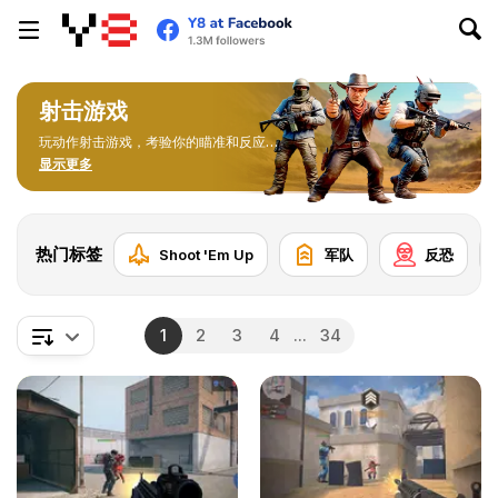
射击游戏
玩动作射击游戏，考验你的瞄准和反应能
力。 从狙击到速战速决，在打斗环境中体
显示更多
验惊心动魄的游戏。
热门标签
Shoot 'Em Up
军队
反恐
1
2
3
4
...
34